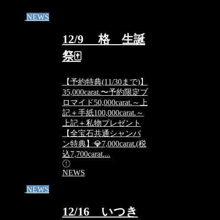
NEWS
12/9 格 生誕
祭🀄
【予約特典(11/30まで)】
35,000carat.〜予約限定ブ
ロマイド50,000carat.～上
記＋手紙100,000carat.～
上記＋私物プレゼント
【全宝石共通シャンパ
ン特典】💎7,000carat.(税
込7,700carat....
NEWS
NEWS
12/16 いつき