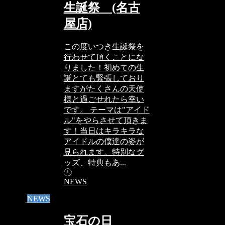
生誕祭 (名古
屋店)
この度いつき生誕祭を
行わせて頂くことにな
りました！初めての生
誕とても緊張しており
ますがたくさんの天使
様と過ごせれたら幸い
です。 テーマは"アイド
ル"をやらさせて頂きま
す！当日はキラキラな
アイドルの僕達の姿が
見られます。特別なグ
ッズ、特典もあ...
NEWS
NEWS
宝石の日