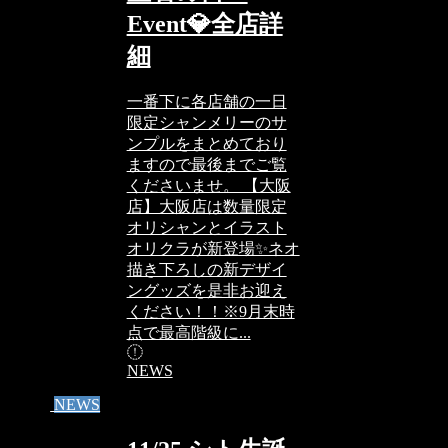
Event💎全店詳
細
一番下に各店舗の一日
限定シャンメリーのサ
ンプルをまとめており
ますので最後までご覧
くださいませ。 【大阪
店】大阪店は数量限定
オリシャンとイラスト
オリクラが新登場✨ネオ
描き下ろしの新デザイ
ングッズを是非お迎え
ください！！※9月末時
点で最高階級に...
NEWS
NEWS