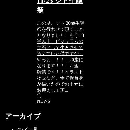
11/25 シト生誕
祭
この度、シト 20歳生誕
祭を行わせて頂くこと
となりました！もう1年
半以上、ビジュラムの
宝石として生きさせて
貰えていた僕ですが、
やっと！！！！20歳に
なります！！！お酒！
解禁です！！イラスト
物販など、全て僕自身
が描いたのでお手元に
お迎えして頂...
NEWS
アーカイブ
2026年8月