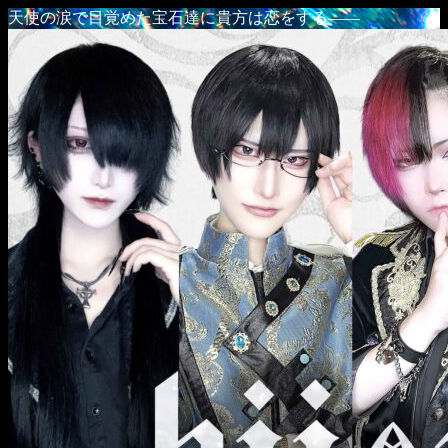
天使の涙で目覚めた宝石達に貴方は恋をする――