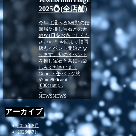
2025💍(全店舗)
今年は選べる6種類の婚
姻届💐推し宝石との素
敵な1日をお過ごしくだ
さい⟡.·*. 今回より福岡
店もイベント開始とな
ります。初のイベント
を推し宝石と共にお楽
しみくださいませ
Goods・缶バッジ約
57mm800carat.
(880carat.)...
NEWS
NEWS
アーカイブ
2026年8月
2026年7月