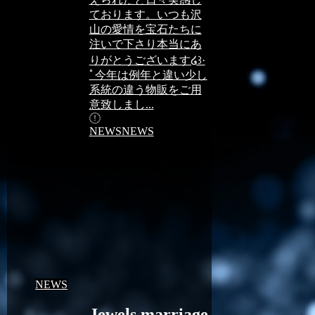
ております。いつも沢
山の愛情を宝石たちに
注いで下さり本当にあ
りがとうございます໒꒱·
ﾟ今年は例年と違い少し
系統の違う物販をご用
意致しまし...
NEWS
NEWS
NEWS
Jewels marriage