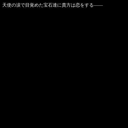
天使の涙で目覚めた宝石達に貴方は恋をする――