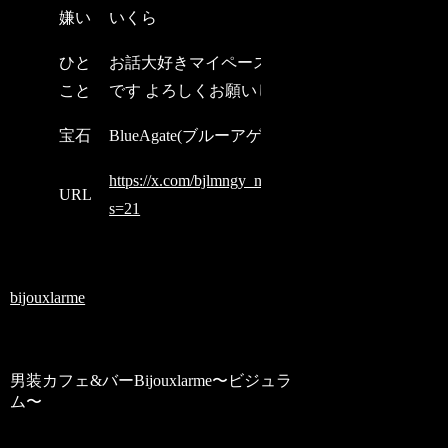
嫌い
いくら
ひと
お話大好きマイペースな僕
こと
です よろしくお願いします
宝石
BlueAgate(ブルーアゲート)
https://x.com/bjlmngy_nemu__?
URL
s=21
bijouxlarme
男装カフェ&バーBijouxlarme〜ビジュラ
ム〜