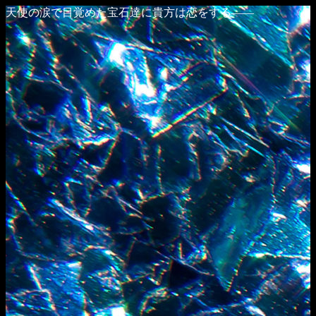
天使の涙で目覚めた宝石達に貴方は恋をする――