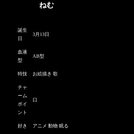
ねむ
誕生
3月13日
日
血液
AB型
型
特技
お絵描き 歌
チャ
ーム
口
ポイ
ント
好き
アニメ 動物 眠る