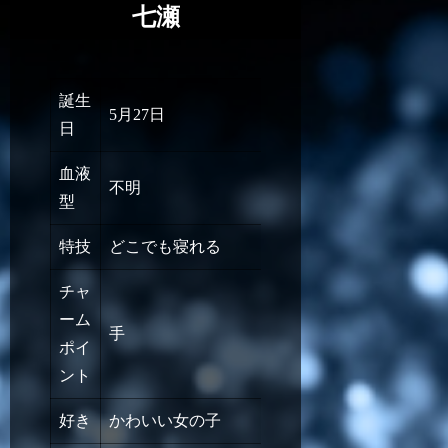
七瀬
誕生
5月27日
日
血液
不明
型
特技
どこでも寝れる
チャ
ーム
手
ポイ
ント
好き
かわいい女の子