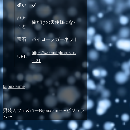
嫌い
🍆
ひと
俺だけの天使様になって｡
こと
宝石
パイロープガーネット
https://x.com/bjlmspk_nanase?
URL
s=21
bijouxlarme
男装カフェ&バーBijouxlarme〜ビジュラ
ム〜