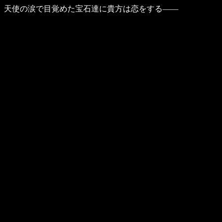
天使の涙で目覚めた宝石達に貴方は恋をする――