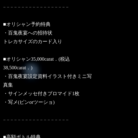
𓐄 𓐄 𓐄 𓐄 𓐄 𓐄 𓐄 𓐄 𓐄 𓐄 𓐄 𓐄 𓐄 𓐄 𓐄 𓐄 𓐄 𓐄
■オリシャン予約特典
・百鬼夜宴への招待状
トレカサイズのカード入り
■オリシャン35,000carat．(税込
38,500carat．)
・百鬼夜宴設定資料イラスト付きミニ写
真集
・サインメッセ付きブロマイド1枚
・写メ(ピンorツーショ)
𓐄 𓐄 𓐄 𓐄 𓐄 𓐄 𓐄 𓐄 𓐄 𓐄 𓐄 𓐄 𓐄 𓐄 𓐄 𓐄 𓐄 𓐄
■高額ボトル特典