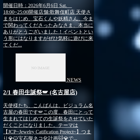
開催日時：2026年6月6日 Sat.
18:00~25:00開催店舗:歌舞伎町店 天使さ
まをはじめ、宝石くんや妖精さん、今ま
で関わってくださったみなさま、本当に
ありがとうございました！イベントとい
う形にはなりますがぜひ気軽に遊びに来
てくだ...
NEWS
2/1 春田生誕祭🪽 (名古屋店)
天使様たち、こんばんは。ビジュラム名
古屋の春田です🪽この度、春田にとって
生まれてはじめての生誕祭をさせていた
だくことになりました。テーマは
【JCP~Jewelry Catification Project~】つま
り💎🐱宝石擬ネコ化計画🐱💎で...