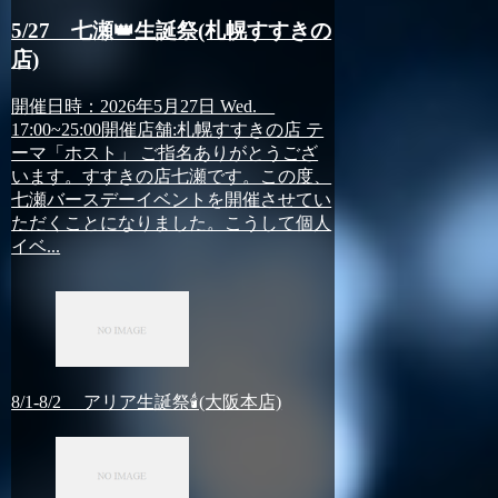
5/27 七瀬👑生誕祭(札幌すすきの
店)
開催日時：2026年5月27日 Wed.
17:00~25:00開催店舗:札幌すすきの店 テ
ーマ「ホスト」 ご指名ありがとうござ
います。すすきの店七瀬です。この度、
七瀬バースデーイベントを開催させてい
ただくことになりました。こうして個人
イベ...
8/1-8/2 アリア生誕祭🕯(大阪本店)