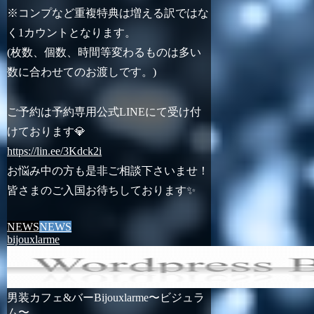
※コンプなど重複特典は増える訳ではな
く1カウントとなります。
(枚数、個数、時間等変わるものは多い
数に合わせてのお渡しです。)
ご予約は予約専用公式LINEにて受け付
けております💎
https://lin.ee/3Kdck2i
お悩み中の方も是非ご相談下さいませ！
皆さまのご入国お待ちしております✨
NEWS
NEWS
bijouxlarme
男装カフェ&バーBijouxlarme〜ビジュラ
ム〜