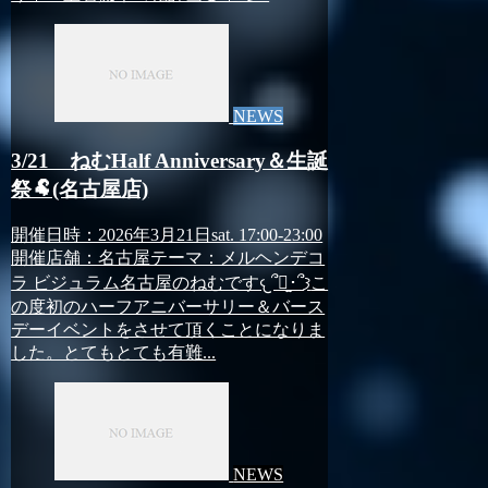
NEWS
3/21 ねむHalf Anniversary＆生誕
祭🐏(名古屋店)
開催日時：2026年3月21日sat. 17:00-23:00
開催店舗：名古屋テーマ：メルヘンデコ
ラ ビジュラム名古屋のねむです𐔌՞･̫･՞𐦯こ
の度初のハーフアニバーサリー＆バース
デーイベントをさせて頂くことになりま
した。とてもとても有難...
NEWS