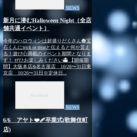
NEWS
新月に潜むHalloween Night（全店
舗共通イベント）
今年のハロウィンは超盛りだくさん🎃宝
石くんにtrick or treatと伝えると何か貰え
る！遊び心満載のイベント期間となりま
す！ ぜひお楽しみください👻 【開催期
間】大阪本店&名古屋店 10/28〜31日東
京店 10/26〜31日※定休日...
NEWS
6/6 アヤト❤️‍🩹卒業式(歌舞伎町
店)