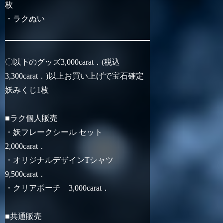
枚
・ラクぬい
〇以下のグッズ3,000carat．(税込
3,300carat．)以上お買い上げで宝石確定
妖みくじ1枚
■ラク個人販売
・妖フレークシール セット
2,000carat．
・オリジナルデザインTシャツ
9,500carat．
・クリアポーチ 3,000carat．
■共通販売