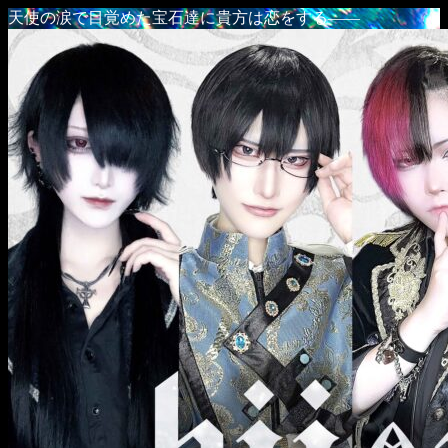
天使の涙で目覚めた宝石達に貴方は恋をする――