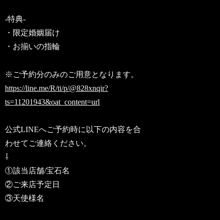
-特典-
・限定婚姻届け
・お揃いの指輪
※ご予約分のみのご用意となります。
https://line.me/R/ti/p/@828xnqir?
ts=11201943&oat_content=url
公式LINEへご予約時に以下の内容を合
わせてご連絡ください。
⇩
①該当店舗/宝石名
②ご来店予定日
③天使様名