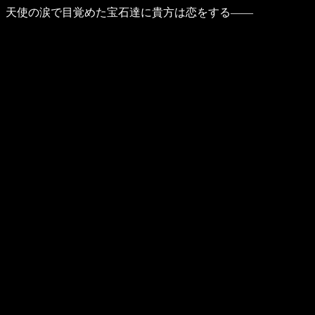
天使の涙で目覚めた宝石達に貴方は恋をする――