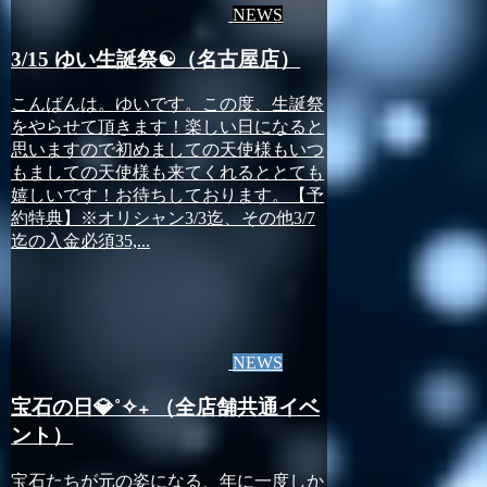
NEWS
3/15 ゆい生誕祭☯️（名古屋店）
こんばんは。ゆいです。この度、生誕祭
をやらせて頂きます！楽しい日になると
思いますので初めましての天使様もいつ
もましての天使様も来てくれるととても
嬉しいです！お待ちしております。【予
約特典】※オリシャン3/3迄、その他3/7
迄の入金必須35,...
NEWS
宝石の日💎˚✧₊ （全店舗共通イベ
ント）
宝石たちが元の姿になる、年に一度しか