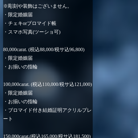
※彫刻や装飾はございません。
・限定婚姻届
・チェキorブロマイド帳
・スマホ写真(ツーショ可)
80,000carat. (税込88,000/税サ込96,800)
・限定婚姻届
・お揃いの指輪
100,000carat. (税込110,000/税サ込121,000)
・限定婚姻届
・お揃いの指輪
・ブロマイド付き結婚証明アクリルプレ
ート
150,000carat.(税込165,000/税サ込181,500)