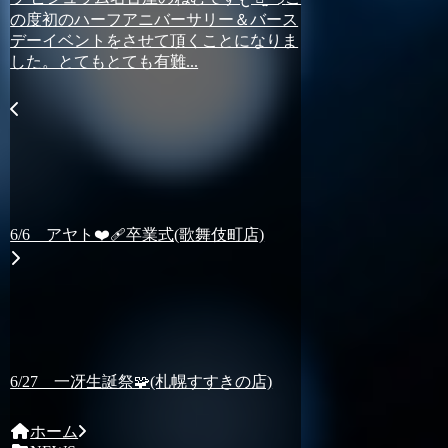
の度初のハーフアニバーサリー＆バース
デーイベントをさせて頂くことになりま
した。とてもとても有難...
6/6 アヤト❤️‍🩹卒業式(歌舞伎町店)
6/27 一冴生誕祭🧩(札幌すすきの店)
ホーム