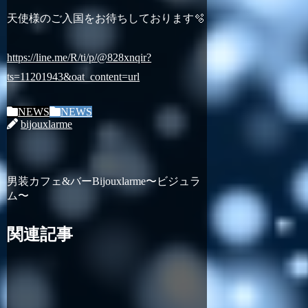
天使様のご入国をお待ちしております🫧
https://line.me/R/ti/p/@828xnqir?
ts=11201943&oat_content=url
NEWS
NEWS
bijouxlarme
男装カフェ&バーBijouxlarme〜ビジュラ
ム〜
関連記事