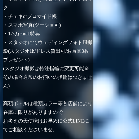
ク
・チェキorブロマイド帳
・スマホ写真(ツーショ可)
・1-3万carat.特典
・スタジオにてウェディングフォト風撮
影(スタジオ1h/ドレス貸出可/お写真3枚
プレゼント)
(スタジオ撮影は特注指輪に変更可能※
その場合通常のお揃いの指輪はつきませ
ん)
高額ボトルは種類カラー等各店舗により
在庫に限りがありますので
お考えの天使様はお早めに公式LINEに
てご相談くださいませ。