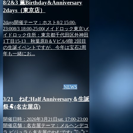
8/2&3 薫Birthday&Anniversary
2days（東京店）
2days開催テーマ：ホスト8/2 15:00-
23:008/3 18:00-25:00(メイドロック東京)メ
イドロック住所：東京都千代田区外神田
1丁目15-13 秋葉原B＆Vビル9階 2回目
の生誕イベントですが、今年は宝石2周
年も一緒にお...
NEWS
3/21 ねむHalf Anniversary＆生誕
祭🐏(名古屋店)
開催日時：2026年3月21日sat. 17:00-23:00
開催店舗：名古屋テーマ：メルヘンデコ
ラ ビジュラム名古屋のねむです𐔌՞･̫･՞𐦯こ