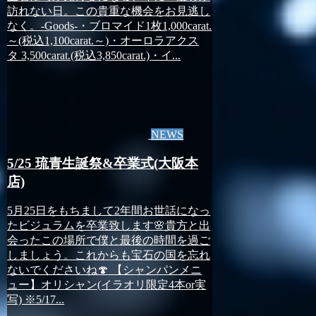
訪れない日。この貴重な機会をお見逃し
なく。-Goods-・ブロマイド1枚1,000carat.
～(税込1,100carat.～)・オーロラアクス
タ 3,500carat.(税込3,850carat.)・イ...
NEWS
5/25 琉青生誕祭&卒業式(大阪本
店)
5月25日をもちまして2年間お世話になっ
たビジュラムを卒業致します🌸貴方と出
会ったこの場所で僕と最後の時間を過ご
しましょう。これからも宝石の国を忘れ
ないでくださいね🍄 【シャンパンメニ
ュー】オリシャン(イラオリ限定4本or実
写) ※5/17...