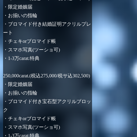
・限定婚姻届
・お揃いの指輪
・ブロマイド付き結婚証明アクリルプレ
ート
・チェキorブロマイド帳
・スマホ写真(ツーショ可)
・1-3万carat.特典
250,000carat.(税込275,000/税サ込302,500)
・限定婚姻届
・お揃いの指輪
・ブロマイド付き宝石型アクリルブロッ
ク
・チェキorブロマイド帳
・スマホ写真(ツーショ可)
・1-3万carat.特典