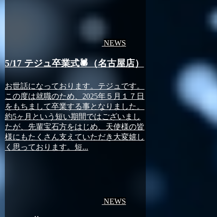
NEWS
5/17 テジュ卒業式🕷️（名古屋店）
お世話になっております。テジュです。
この度は就職のため、2025年５月１７日
をもちまして卒業する事となりました。
約5ヶ月という短い期間ではございまし
たが、先輩宝石方をはじめ、天使様の皆
様にもたくさん支えていただき大変嬉し
く思っております。短...
NEWS