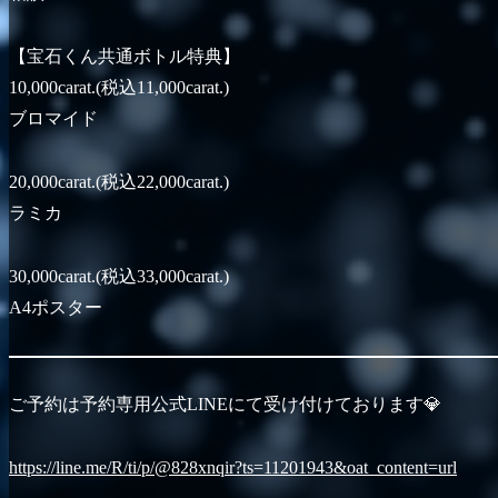
【宝石くん共通ボトル特典】
10,000carat.(税込11,000carat.)
ブロマイド
20,000carat.(税込22,000carat.)
ラミカ
30,000carat.(税込33,000carat.)
A4ポスター
ご予約は予約専用公式LINEにて受け付けております💎
https://line.me/R/ti/p/@828xnqir?ts=11201943&oat_content=url