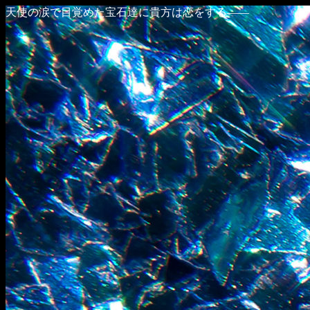
天使の涙で目覚めた宝石達に貴方は恋をする――