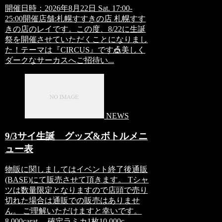
開催日時：2026年8月22日 Sat. 17:00-
25:00開催店舗:札幌すすきの店 札幌すす
きの店のレイです。この度、8/22に生誕
祭を開催させていただくことになりまし
た！テーマは『CIRCUS』です🎪美しく
ダークなサーカスへご招待い...
NEWS
9/3サイ生誕 グッズ&ボトルメニ
ュー表
物販に関しましてはイベント終了後通販
(BASE)にて販売させて頂きます。 Tシャ
ツは数量限定となりますので店頭で売り
切れた場合は通販での販売はありませ
ん。 ご理解いただけますと幸いです。
8,000carat. 確定ラミカ1枚10,000c...