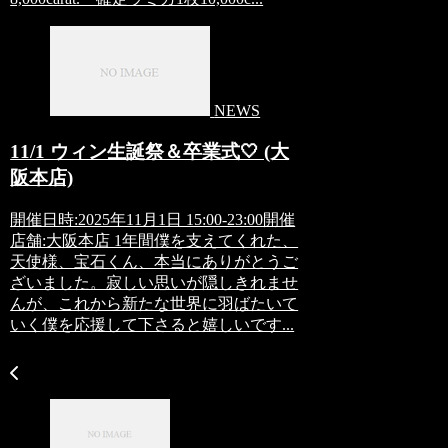
NEWS
11/1 ウィン生誕祭＆卒業式🤍 (大
阪本店)
開催日時:2025年11月1日 15:00-23:00開催
店舗:大阪本店 1年間僕を支えてくれた、
天使様、宝石くん、本当にありがとうご
ざいました。寂しい思いが隠しきれませ
んが、これから新たな世界に羽ばたいて
いく僕を応援して下さると嬉しいです...