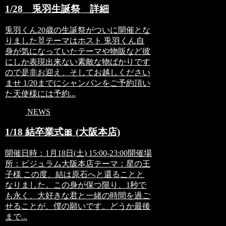
1/28 兎羽生誕祭 詳細
兎羽くん20歳の生誕祭がついに開催とな
りました🐰テーマはホスト 兎羽くん自
身が気になっていたテーマや物販など彼
にしか表現出来ない素敵な物ばかりです
ので是非お迎え、そしてお越しください
ませ 1/20までにシャンパンをご予約頂い
た天使様には予約...
NEWS
1/18 結卒業式🎀 (大阪本店)
開催日時：1月18日(土) 15:00-23:00開催場
所：ビジュラム大阪本店テーマ：星の王
子様 この度、結は原石へと還ることと
なりました。この身が保つ限り、1秒で
も永く、大好きな君と一緒の時間を過ご
せることが、僕の願いです。どうか最後
まで...