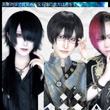
天使の涙で目覚めた宝石達に貴方は恋をする――