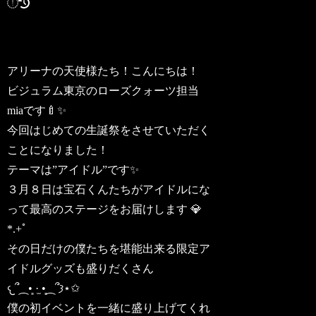
アリーナの天使様たち！こんにちは！
ビジュラム東京のローズクォーツ担当
miaです🍼✨
今回はじめての生誕祭をさせていただく
ことになりました！
テーマは”アイドル”です✨
３月８日は宝石くんたちがアイドルにな
って最高のステージをお届けします 💎
*.+ﾟ
その日だけの僕たちを堪能出来る限定ア
イドルグッズも盛りだくさん
𐔌՞⁔•͈ ·̫ •͈⁔՞𐦯⋆✩
僕の初イベントを一緒に盛り上げてくれ