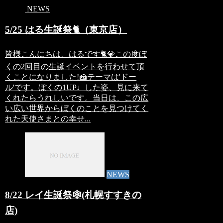
NEWS
5/25 はる生誕祭🐈（東京店）
皆様こんにちは、はるです🐈💎この度ぼ
くの2回目の生誕イベントを行わせて頂
くことになりました!🍰テーマは'ドー
ル'です。ぼくの1UP♩した姿、見に来て
くれたらうれしいです。当日は、この広
い広い世界からぼくのことを見つけてく
れた天使さまとの幸せ...
NEWS
8/22 レイ生誕祭🕸(札幌すすきの
店)