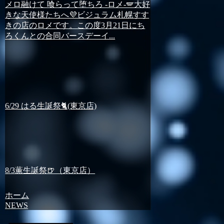
メロ融けて 喰らって堕ちろ -ロメ-🪽大好
きな天使様たちへ💜ビジュラム札幌すす
きの店のロメです。この度3月21日にち
ろくんとの合同バースデーイ...
6/29 はる生誕祭🐈(東京店)
8/3薫生誕祭🍺（東京店）
ホーム
NEWS