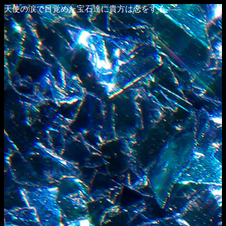
天使の涙で目覚めた宝石達に貴方は恋をする――