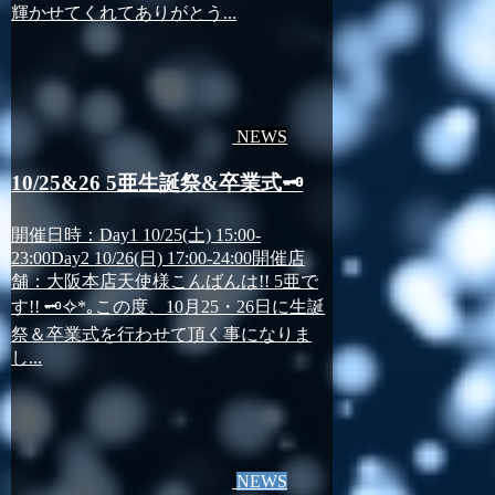
輝かせてくれてありがとう...
NEWS
10/25&26 5亜生誕祭&卒業式🗝️
開催日時：Day1 10/25(土) 15:00-
23:00Day2 10/26(日) 17:00-24:00開催店
舗：大阪本店天使様こんばんは!! 5亜で
す!! 🗝✧*｡この度、10月25・26日に生誕
祭＆卒業式を行わせて頂く事になりま
し...
NEWS