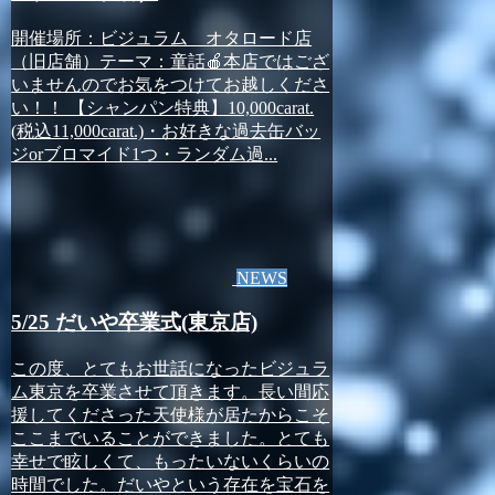
開催場所：ビジュラム オタロード店
（旧店舗）テーマ：童話🍎本店ではござ
いませんのでお気をつけてお越しくださ
い！！ 【シャンパン特典】10,000carat.
(税込11,000carat.)・お好きな過去缶バッ
ジorブロマイド1つ・ランダム過...
NEWS
5/25 だいや卒業式(東京店)
この度、とてもお世話になったビジュラ
ム東京を卒業させて頂きます。長い間応
援してくださった天使様が居たからこそ
ここまでいることができました。とても
幸せで眩しくて、もったいないくらいの
時間でした。だいやという存在を宝石を