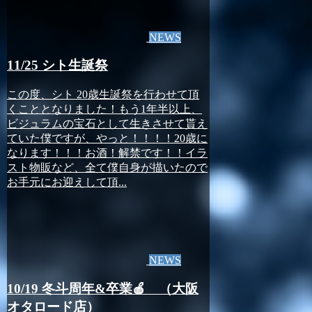
NEWS
11/25 シト生誕祭
この度、シト 20歳生誕祭を行わせて頂
くこととなりました！もう1年半以上、
ビジュラムの宝石として生きさせて貰え
ていた僕ですが、やっと！！！！20歳に
なります！！！お酒！解禁です！！イラ
スト物販など、全て僕自身が描いたので
お手元にお迎えして頂...
NEWS
10/19 冬斗周年&卒業🍎 （大阪
オタロード店）