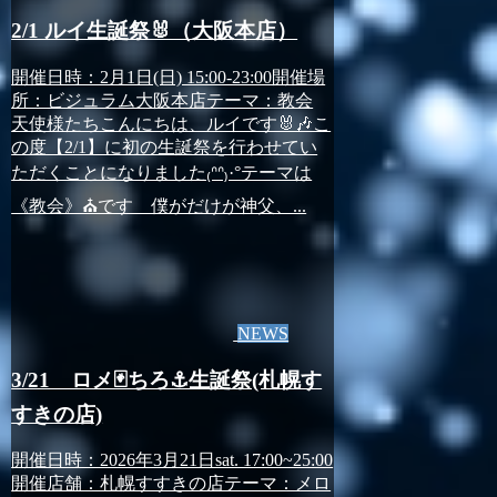
2/1 ルイ生誕祭🐰（大阪本店）
開催日時：2月1日(日) 15:00-23:00開催場
所：ビジュラム大阪本店テーマ：教会
天使様たちこんにちは、ルイです🐰🎶こ
の度【2/1】に初の生誕祭を行わせてい
ただくことになりました₍ᐢᐢ₎·°テーマは
《教会》⛪️です 僕がだけが神父、...
NEWS
3/21 ロメ🃏ちろ⚓生誕祭(札幌す
すきの店)
開催日時：2026年3月21日sat. 17:00~25:00
開催店舗：札幌すすきの店テーマ：メロ