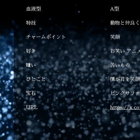
血液型
A型
特技
動物と仲良く
チャームポイント
笑顔
好き
お笑い アニ
嫌い
苦いもの
ひとこと
僕が君を笑顔
宝石
ピンクサファ
URL
https://x.