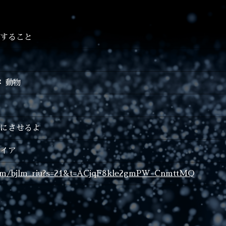
すること
メ 動物
にさせるよ
イア
com/bjlm_riu?s=21&t=ACjqF8kle2gmPW-CnmttMQ