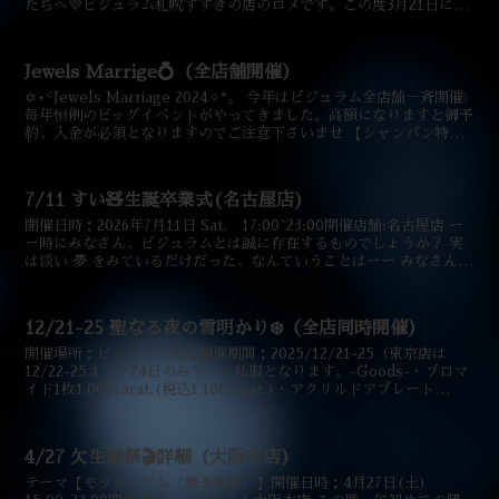
たちへ💜ビジュラム札幌すすきの店のロメです。この度3月21日にち
ろくんとの合同バースデーイ...
Jewels Marrige💍（全店舗開催）
✡︎⋆꙳Jewels Marriage 2024✧︎*。 今年はビジュラム全店舗一斉開催❕
毎年恒例のビッグイベントがやってきました。高額になりますと御予
約、入金が必須となりますのでご注意下さいませ 【シャンパン特
典】10,000carat....
7/11 すい🧸生誕卒業式(名古屋店)
開催日時：2026年7月11日 Sat. 17:00~23:00開催店舗:名古屋店 ー
ー時にみなさん、ビジュラムとは誠に存在するものでしょうか？ 実
は淡い 夢 をみているだけだった、なんていうことはーー みなさんこ
んばんは、すいです🧸この度...
12/21-25 聖なる夜の雪明かり❄️（全店同時開催）
開催場所：ビジュラム全店開催期間：2025/12/21-25（東京店は
12/22-25まで）24日のみデート私服となります。-Goods-・ブロマ
イド1枚1,000carat.(税込1,100carat.)・アクリルドアプレート
3,500c...
4/27 欠生誕祭🎬詳細（大阪本店）
テーマ【モラトリアム《猶予期間》】開催日時：4月27日(土)