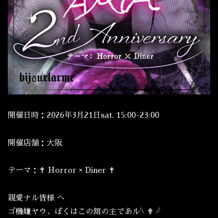
開催日時：2026年3月21日sat. 15:00-23:00
開催店舗：大阪
テーマ：✝︎ Horror × Diner ✝︎
親愛ナル皆様 へ
ゴ機嫌ヤウ︎︎、ぼくはこの舘の主であル𓆩 ✟ 𓆪