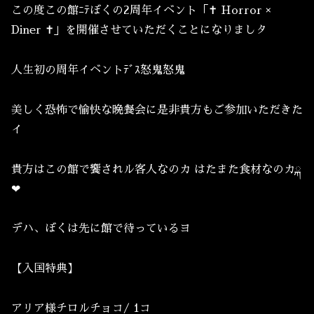
この度この館ﾆﾃぼくの2周年イベント「‪✝︎ Horror ×
Diner ‪✝︎」を開催させていただくことになりましタ
人生初の周年イベントﾃﾞｽ怒鬼怒鬼
美しく恐怖で愉快な晩餐会に是非貴方もご参加いただきた
イ
貴方はこの館で饗されル客人なのカ はたまた食材なのカྐ
❤︎
デハ、ぼくは先に館で待っているヨ
【入国特典】
アリア様チロルチョコ/ 1コ