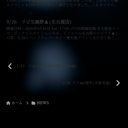
15:00-23:00開催場所：ビジュラム大阪本店 この度、欠初めての個
人イベントを行わせていただく運びとなりました。これまでの人生に
おいて、自分の誕生日を特別な日だと認識したこ...
9/26 リビ生誕祭♟️(名古屋店)
開催日時：2026年9月26日 Sat. 17:00-25:00開催店舗:名古屋店テー
マ：ピンクゴスロリ こんにちは、ビジュラム名古屋のリビです♟こ
の度、9/26にハーフアニバーサリー兼生誕イベントをさせて頂くこ
とになりました！！テーマは「...
3/19 ておん🔫生誕祭(福岡天神店)
3/28 ラク🪼2周年(大阪本店)
ホーム
NEWS