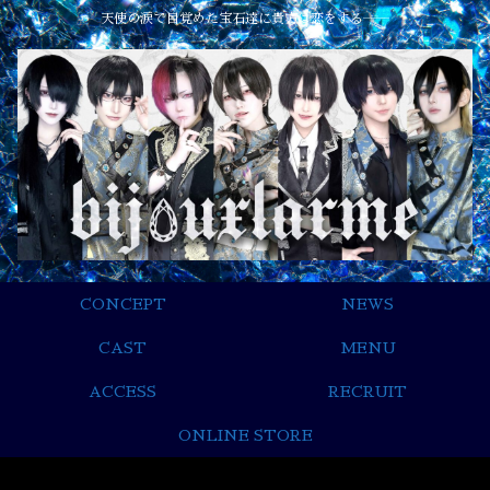
天使の涙で目覚めた宝石達に貴方は恋をする――
CONCEPT
NEWS
CAST
MENU
ACCESS
RECRUIT
ONLINE STORE