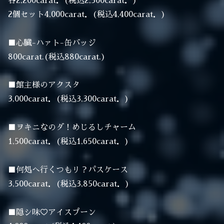
各2,200carat．(税込2,500carat．)
2個セット4,000carat．(税込4,400carat．)
■心臓-ハァト-缶バッジ
800carat.(税込880carat.)
■館主様のアクスタ
3,000carat．(税込3,300carat．)
■ヲキニなのダ！めじるしチャーム
1,500carat．(税込1,650carat．)
■何処へ行くつもリ？パスケース
3,500carat．(税込3,850carat．)
■隠シ味♡アイスプーン