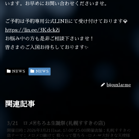
います。お早めにお問い合わせくださいませ。
ご予約は予約専用公式LINEにて受け付けております💎
https://lin.ee/3Kdck2i
お悩み中の方も是非ご相談下さいませ！
皆さまのご入国お待ちしております✨
NEWS
NEWS
bijouxlarme
関連記事
3/21 ロメ🃏ちろ⚓生誕祭(札幌すすきの店)
開催日時：2026年3月21日sat. 17:00~25:00開催店舗：札幌すすきの
店テーマ：メロメロ融けて 喰らって堕ちろ -ロメ-🪽大好きな天使様