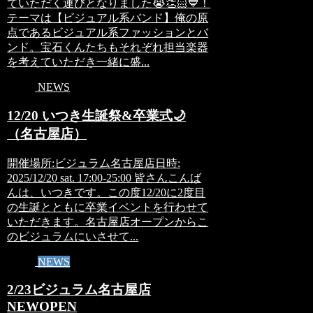
ていただく運びとなりました😭👏🏻💙！
テーマは【ビジュアル系バンド】俺の原
点であるビジュアル系ファッションとバ
ンド。宝石くんたちもそれぞれ担当楽器
を考えていただき一緒に盛...
NEWS
12/20 いつき生誕祭&卒業式🌙
（名古屋店）
開催場所:ビジュラム名古屋店日時:
2025/12/20 sat. 17:00-25:00 皆さんこんば
んは、いつきです。この度12/20に2度目
の生誕とともに卒業イベントを行わせて
いただきます。名古屋店オープンからこ
のビジュラムにいさせて...
NEWS
2/23ビジュラム名古屋店
NEWOPEN