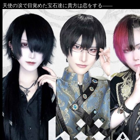
天使の涙で目覚めた宝石達に貴方は恋をする――