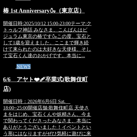
椿 1st Anniversary🍶（東京店）
開催日時:2025/10/12 15:00-23:00テーマ:ク
トゥルフ神話 みなさま、こんばんはビ
ジュラム東京の椿です🍶この度、宝石と
して1歳を迎えました。ここまで輝き続
けて来られたのは大好きな天使様、そし
て宝石くん達のおかげです。本当に...
NEWS
6/6 アヤト❤️‍🩹卒業式(歌舞伎町
店)
開催日時：2026年6月6日 Sat.
18:00~25:00開催店舗:歌舞伎町店 天使さ
まをはじめ、宝石くんや妖精さん、今ま
で関わってくださったみなさま、本当に
ありがとうございました！イベントとい
う形にはなりますがぜひ気軽に遊びに来