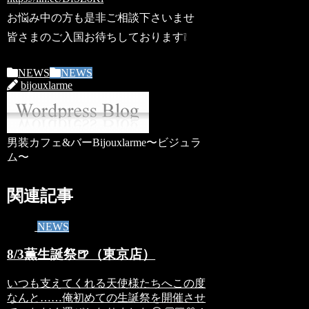
お悩み中の方も是非ご相談下さいませ
皆さまのご入国お待ちしております❕
NEWS
NEWS
bijouxlarme
男装カフェ&バーBijouxlarme〜ビジュラ
ム〜
関連記事
NEWS
8/3薫生誕祭🍺（東京店）
いつも支えてくれる天使様たちへこの度
なんと……俺初めての生誕祭を開催させ