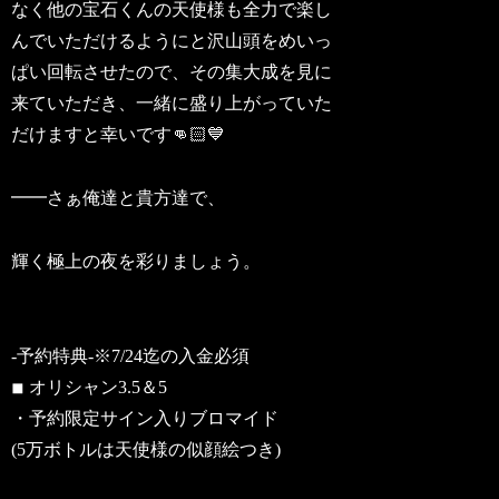
なく他の宝石くんの天使様も全力で楽し
んでいただけるようにと沢山頭をめいっ
ぱい回転させたので、その集大成を見に
来ていただき、一緒に盛り上がっていた
だけますと幸いです👊🏻💙
━━さぁ俺達と貴方達で、
輝く極上の夜を彩りましょう。
-予約特典-※7/24迄の入金必須
◾︎ オリシャン3.5＆5
・予約限定サイン入りブロマイド
(5万ボトルは天使様の似顔絵つき)