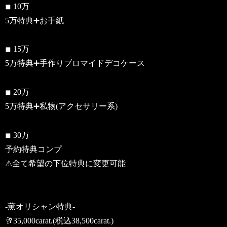
◾︎ 10万
5万特典➕お手紙
◾︎ 15万
5万特典➕手作りブロマイドデコケース
◾︎ 20万
5万特典➕私物(アクセサリー系)
◾︎ 30万
予約特典コンプ
⚠︎︎全て希望の下位特典に変更可能
-薫オリシャン特典-
🥂35,000carat.(税込38,500carat.)