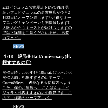
2/23ビジュラム名古屋店 NEWOPEN 男
装カフェビジュラムの名古屋店が今月2
月23日にオープン致します✨お得なオー
プニングキャンペーンも開催致します!!!
大阪店からもキャストが駆けつけますの
で以下詳細をご覧くださいませ。 男装
カフェビ...
NEWS
４/18 煌昴🎩HalfAnniversary(札
幌すすきの店)
開催日時：2026年4月18日sat. 17:00~25:00
開催店舗：札幌すすきの店テーマ：
Crown&Servant 親愛なる天使様方へよう
こそ、僕のお屋敷へ。 こんばんは！ビ
ジュラム札幌すすきの店の煌昴です！こ
の度、煌昴のハーフアニバ...
NEWS