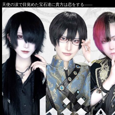
天使の涙で目覚めた宝石達に貴方は恋をする――