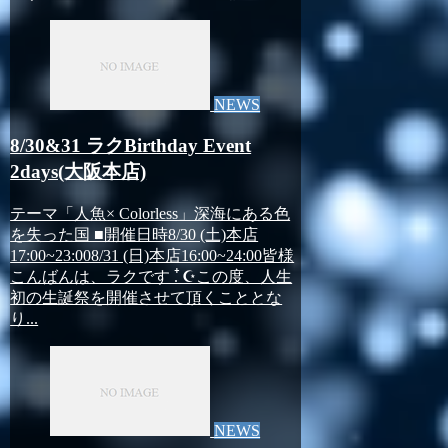
NEWS
8/30&31 ラクBirthday Event
2days(大阪本店)
テーマ「人魚× Colorless」深海にある色
を失った国 ■開催日時8/30 (土)本店
17:00~23:008/31 (日)本店16:00~24:00皆様
こんばんは、ラクです . ໋☪︎この度、人生
初の生誕祭を開催させて頂くこととな
り...
NEWS