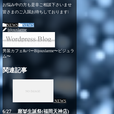
お悩み中の方も是非ご相談下さいませ
皆さまのご入国お待ちしております❕
NEWS
NEWS
bijouxlarme
男装カフェ&バーBijouxlarme〜ビジュラ
ム〜
関連記事
NEWS
6/27 靡👿生誕祭(福岡天神店)