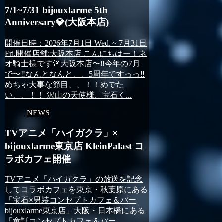
7/1~7/31 bijouxlarme 5th
Anniversary💎(大阪本店)
開催日時：2026年7月1日 Wed. ~ 7月31日
Fri.開催店舗:大阪本店 こんにちはー！ネ
オ騎士様です🚨大阪本店〜‼️今年の7月
で〜‼️なんとなんと、、5周年ですっっ‼️
めちゃ大事な節目、、！！めでた
い、、！！ 沢山の天使様、宝石く...
NEWS
TVアニメ「ハイガクラ」×
bijouxlarme東京店 KleinPalast コ
ラボカフェ開催
TVアニメ「ハイガクラ」の放送を記念
してコラボカフェを東京・秋葉原にある
「宝石×男装コンセプトカフェ＆バー
bijouxlarme東京店」大阪・日本橋にある
「童話コンセプトカフェ＆バー