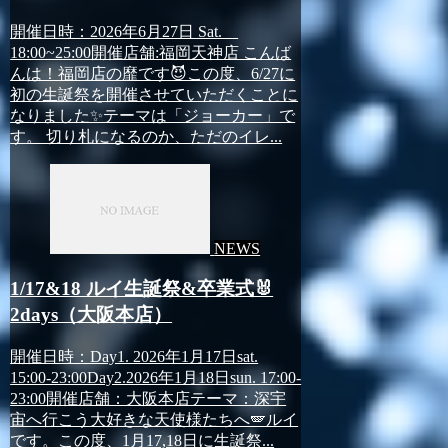
開催日時：2026年6月27日 Sat.
18:00~25:00開催店舗:福岡天神店 こんば
んは！福岡店の靡です😈この度、6/27に
初の生誕祭を開催させていただくことに
なりました✨️テーマは「ジョーカー」で
す。 切り札になるのか、ただのイレ...
NEWS
1/17&18 ルイ生誕祭&卒業式🐰
2days（大阪本店）
開催日時：Day1. 2026年1月17日sat.
15:00-23:00Day2.2026年1月18日sun. 17:00-
23:00開催店舗：大阪本店テーマ：深宇
宙へ行こう大好きな天使様たちへ🪽ルイ
です。この度、1月17,18日に生誕祭...