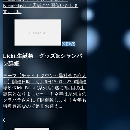
KleinPalast」2 店舗にて開催いたしま
す。 20...
NEWS
Licht.生誕祭 グッズ&シャンパ
ン詳細
テーマ【チャイナタウン～黒社会の商人
～】開催日時：3月26日15:00～23:00開催
場所:Klein Palast (系列店) 遂に3回目の生
誕祭となりました〜！！今年は系列店の
クラパラさんにて開催致します！今年も
特典豊富なので是非お迎え...