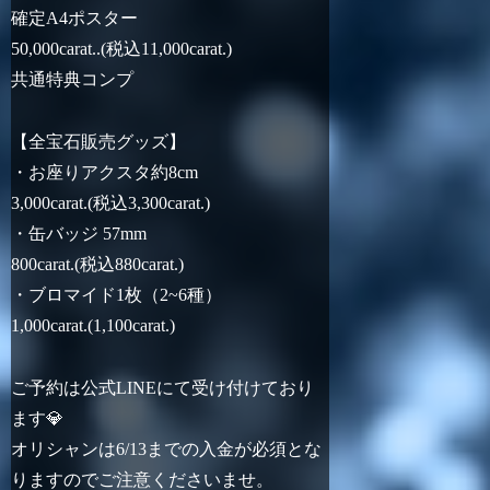
確定A4ポスター
50,000carat..(税込11,000carat.)
共通特典コンプ
【全宝石販売グッズ】
・お座りアクスタ約8cm
3,000carat.(税込3,300carat.)
・缶バッジ 57mm
800carat.(税込880carat.)
・ブロマイド1枚（2~6種）
1,000carat.(1,100carat.)
ご予約は公式LINEにて受け付けており
ます💎
オリシャンは6/13までの入金が必須とな
りますのでご注意くださいませ。